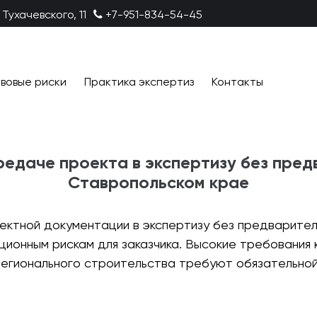
 Тухачевского, 11
+7-951-834-54-45
вовые риски
Практика экспертиз
Контакты
редаче проекта в экспертизу без пре
Ставропольском крае
ктной документации в экспертизу без предварител
ионным рискам для заказчика. Высокие требования 
регионального строительства требуют обязательно