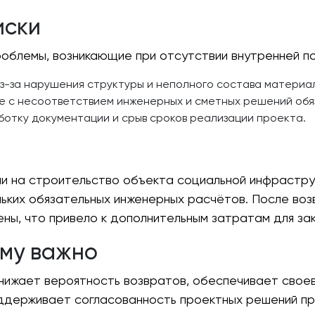
иски
облемы, возникающие при отсутствии внутренней п
з-за нарушения структуры и неполного состава материа
е с несоответствием инженерных и сметных решений обя
отку документации и срыв сроков реализации проекта.
и на строительство объекта социальной инфрастру
льких обязательных инженерных расчётов. После во
ны, что привело к дополнительным затратам для зак
му важно
нижает вероятность возвратов, обеспечивает свое
ддерживает согласованность проектных решений пр